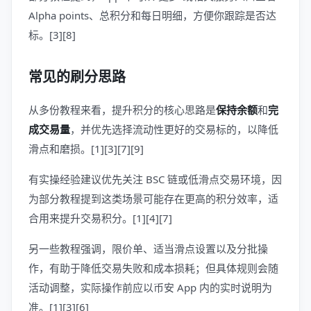
Alpha points、总积分和每日明细，方便你跟踪是否达
标。[3][8]
常见的刷分思路
从多份教程来看，提升积分的核心思路是
保持余额
和
完
成交易量
，并优先选择流动性更好的交易标的，以降低
滑点和磨损。[1][3][7][9]
有实操经验建议优先关注 BSC 链或低滑点交易环境，因
为部分教程提到这类场景可能存在更高的积分效率，适
合用来提升交易积分。[1][4][7]
另一些教程强调，限价单、适当滑点设置以及分批操
作，有助于降低交易失败和成本损耗；但具体规则会随
活动调整，实际操作前应以币安 App 内的实时说明为
准。[1][3][6]