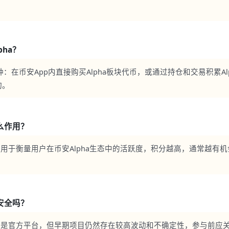
pha？
：在币安App内直接购买Alpha板块代币，或通过持仓和交易积累Al
动。
什么作用？
主要用于衡量用户在币安Alpha生态中的活跃度，积分越高，通常越有
目安全吗？
a本身是官方平台，但早期项目仍然存在较高波动和不确定性，参与前应