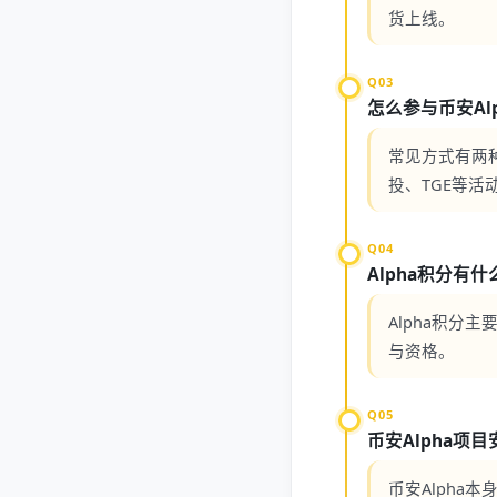
货上线。
Q03
怎么参与币安Al
常见方式有两种
投、TGE等活
Q04
Alpha积分有
Alpha积分
与资格。
Q05
币安Alpha项
币安Alph