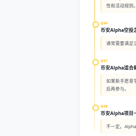
性和活动规则
Q06
币安Alpha空
通常需要满足
Q07
币安Alpha适
如果新手愿意
后再参与。
Q08
币安Alpha项
不一定。Al