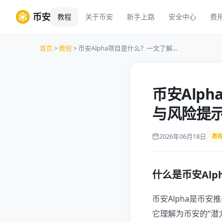
币安
教程
关于币安
新手上路
安全中心
费
首页
>
教程
> 币安Alpha项目是什么？一文了解...
币安Alp
与风险提
2026年06月18日
教
什么是币安Alp
币安Alpha是币安
它理解为币安的“潜