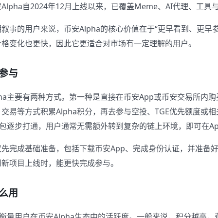
lpha自2024年12月上线以来，已覆盖Meme、AI代理、工
叙事的用户来说，币安Alpha的核心价值在于“更早看到、更早
价格变化也更快，因此它更适合对市场有一定理解的用户。
么参与
pha主要有两种方式。第一种是直接在币安App或币安交易所内购买
交易等方式积累Alpha积分，再去参与空投、TGE优先额度或
钱包逐步打通，用户通常无需额外转到复杂的链上环境，即可在A
先完成基础准备，包括下载币安App、完成身份认证，并准备好
到新项目上线时，能更快完成参与。
什么用
用于衡量用户在币安Alpha生态中的活跃度。一般来说，积分越高