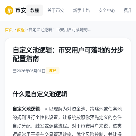
币安
教程
关于币安
新手上路
安全中心
费用
首页
>
教程
> 自定义池逻辑：币安用户可落地的...
自定义池逻辑：币安用户可落地的分步
配置指南
2026年06月01日
教程
什么是自定义池逻辑
自定义池逻辑
，可以理解为对资金池、策略池或任务池
的规则进行个性化设置，让系统按照你预先定义的条件
自动分配、触发或调整流程。对于币安用户来说，这类
逻辑常用于提升交易管理效率、优化风险控制，并让操