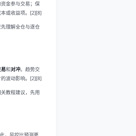
的资金参与交易；保
收益项。[2][8]
应先理解全仓与逐仓
交易
和
对冲
。趋势交
动影响。[2][8]
相关教程建议，先用
此，风控比预测更