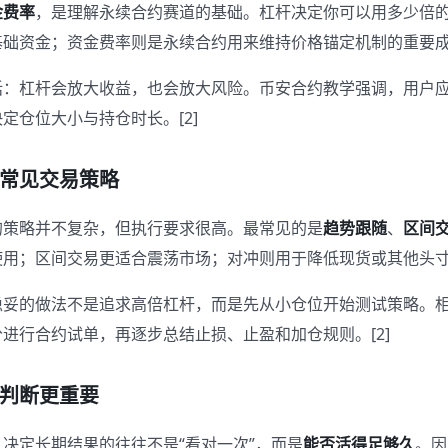
金费率
，是理解永续合约赛道的基础。杠杆决定你可以用多少倍
础资金；资金费率则是永续合约用来维持价格锚定机制的重要成本或
话：杠杆会放大收益，也会放大风险。币安合约教学强调，用户
定仓位大小与持仓时长。[2]
常见交易策略
的策略并不复杂，但执行要求很高。最常见的是
趋势跟随
、
区间
用；区间交易更适合震荡市场；对冲则用于降低现货或其他头寸的波
稳妥的做法不是追求高倍杠杆，而是先从小仓位开始测试策略。
进行合约试单，再逐步总结止损、止盈和加仓规则。[2]
判断更重要
决定长期结果的往往不是“看对一次”，而是
能否活得足够久
。因