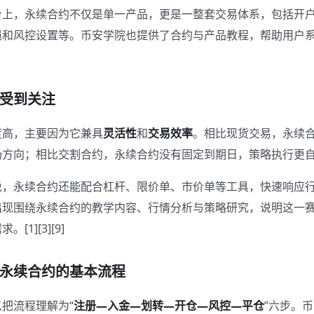
台上，永续合约不仅是单一产品，更是一整套交易体系，包括开
损和风控设置等。币安学院也提供了合约与产品教程，帮助用户
受到关注
度高，主要因为它兼具
灵活性
和
交易效率
。相比现货交易，永续
方向；相比交割合约，永续合约没有固定到期日，策略执行更自由
说，永续合约还能配合杠杆、限价单、市价单等工具，快速响应
出现围绕永续合约的教学内容、行情分析与策略研究，说明这一
1][3][9]
永续合约的基本流程
把流程理解为“
注册—入金—划转—开仓—风控—平仓
”六步。