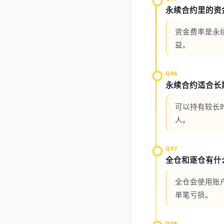
永续合约里的资
资金费率是永
益。
Q06
永续合约适合长
可以持有较长
人。
Q07
全仓和逐仓有什
全仓会使用账
单笔亏损。
Q08