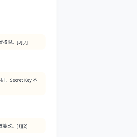
。[3][7]
Secret Key 不
。[1][2]