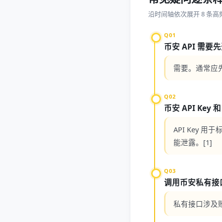
沿时间轴依次展开 8 条高
Q01
币安 API 需
需要。通常应先
Q02
币安 API Key 
API Key 
能泄露。[1]
Q03
调用币安私有接
私有接口涉及账