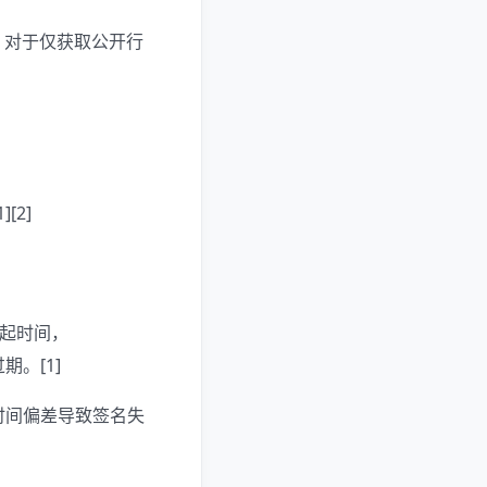
；对于仅获取公开行
[2]
发起时间，
期。[1]
为时间偏差导致签名失