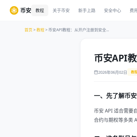
币安
教程
关于币安
新手上路
安全中心
费
首页
>
教程
> 币安API教程：从开户注册到安全...
币安API
2026年06月02日
教
一、先了解币安 
币安 API 适合
合约与期权等多类 