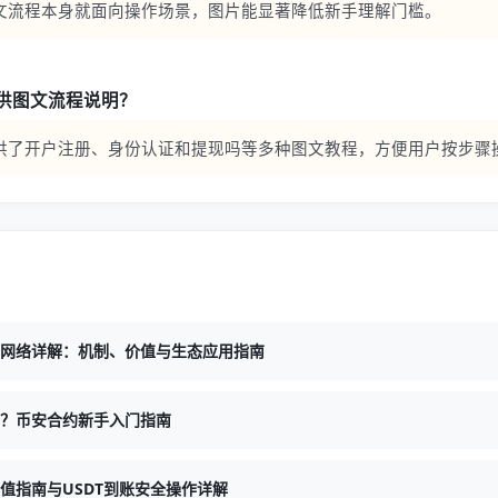
文流程本身就面向操作场景，图片能显著降低新手理解门槛。
供图文流程说明？
供了开户注册、身份认证和提现吗等多种图文教程，方便用户按步骤
网络详解：机制、价值与生态应用指南
？币安合约新手入门指南
值指南与USDT到账安全操作详解