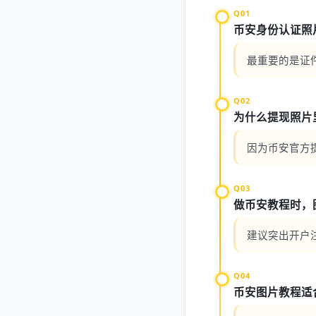
Q01
币安身份认证照
最重要的是证
Q02
为什么提现照片
因为币安官方
Q03
做币安教程时，
建议突出开户
Q04
币安图片教程适