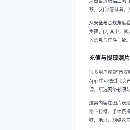
点击首页横幅上的
额。[2] 这意味
从安全与合规角度
步骤。[2] 其中
入信息与证件一致。
充值与提现照片
很多用户搜索“币安
App 中可通过【
调，所选网络必须与
这类内容在图片表达
络下拉框、手续费
链、地址、网络这