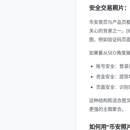
安全交易照片：
币安首页与产品页都
关心的背景之一。[
图，例如验证码页面
如果要从SEO角度
账号安全：登录
资金安全：提现
页面安全：识别
这种结构既适合图文
更强的主题聚合。
如何用“币安照