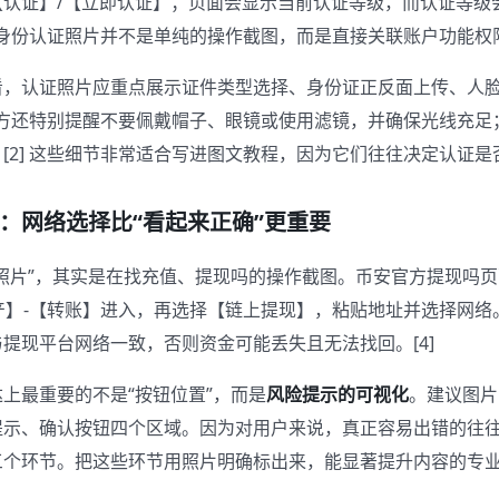
【认证】/【立即认证】；页面会显示当前认证等级，而认证等级
着，身份认证照片并不是单纯的操作截图，而是直接关联账户功能
看，认证照片应重点展示证件类型选择、身份证正反面上传、人
，官方还特别提醒不要佩戴帽子、眼镜或使用滤镜，并确保光线充
[2] 这些细节非常适合写进图文教程，因为它们往往决定认证是
：网络选择比“看起来正确”更重要
照片”，其实是在找充值、提现吗的操作截图。币安官方提现吗
资产】-【转账】进入，再选择【链上提现】，粘贴地址并选择网络。[
提现平台网络一致，否则资金可能丢失且无法找回。[4]
上最重要的不是“按钮位置”，而是
风险提示的可视化
。建议图片
提示、确认按钮四个区域。因为对用户来说，真正容易出错的往
三个环节。把这些环节用照片明确标出来，能显著提升内容的专