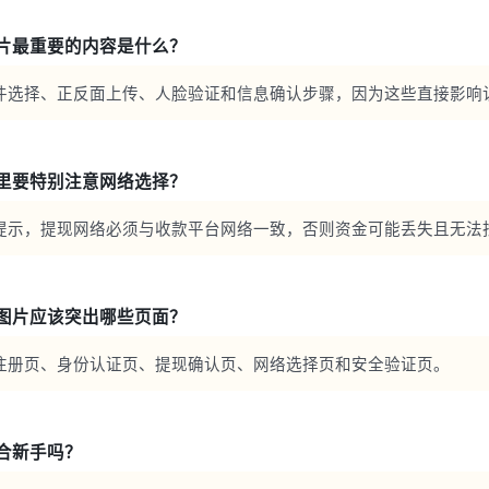
片最重要的内容是什么？
件选择、正反面上传、人脸验证和信息确认步骤，因为这些直接影响
里要特别注意网络选择？
提示，提现网络必须与收款平台网络一致，否则资金可能丢失且无法
图片应该突出哪些页面？
注册页、身份认证页、提现确认页、网络选择页和安全验证页。
合新手吗？