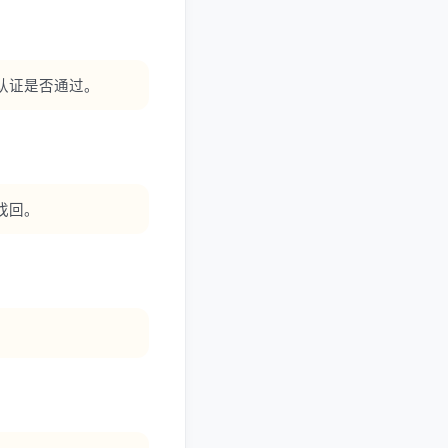
认证是否通过。
找回。