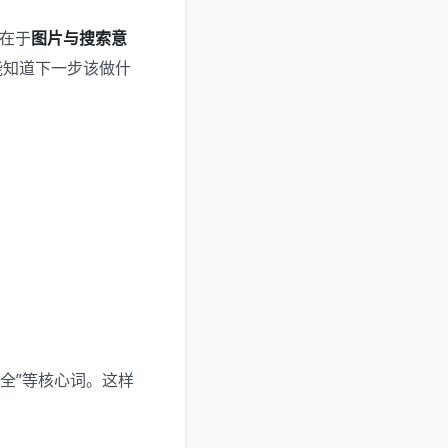
在于
图片与搜索意
能知道下一步该做什
“安全”等核心词。这样