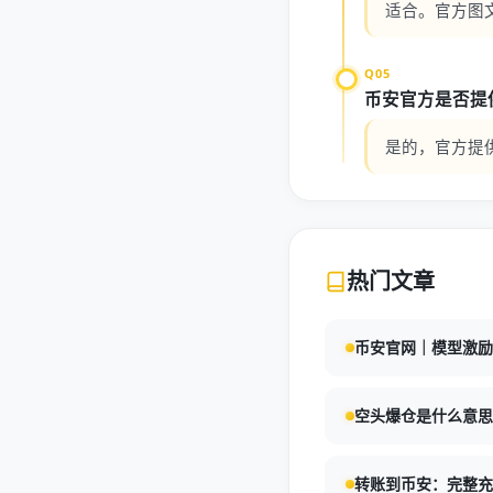
适合。官方图
Q05
币安官方是否提
是的，官方提
热门文章
币安官网｜模型激励
空头爆仓是什么意思
转账到币安：完整充