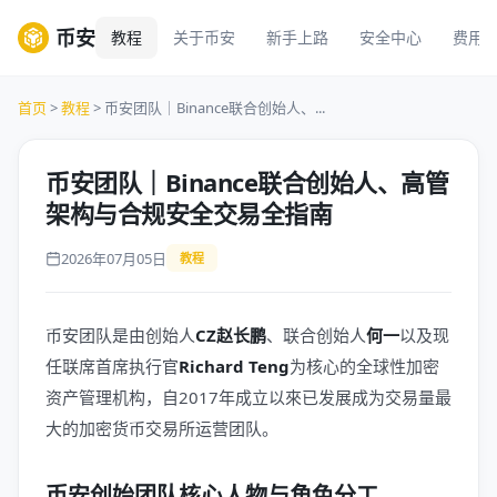
币安
教程
关于币安
新手上路
安全中心
费用
首页
>
教程
> 币安团队｜Binance联合创始人、...
币安团队｜Binance联合创始人、高管
架构与合规安全交易全指南
2026年07月05日
教程
币安团队是由创始人
CZ赵长鹏
、联合创始人
何一
以及现
任联席首席执行官
Richard Teng
为核心的全球性加密
资产管理机构，自2017年成立以來已发展成为交易量最
大的加密货币交易所运营团队。
币安创始团队核心人物与角色分工