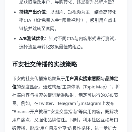
是获取活跃用户、导购转化，还是提升品牌声量？
持续产出价值
：以图片、短视频为主，结合高转化
率CTA（如“免费入金”“限量福利”），吸引用户点击
链接并跳转至官网。
A/B测试优化
：针对不同CTA与内容形式进行测试，
选择流量与转化效果最佳的组合。
币安社交传播的实战策略
币安的社交传播策略聚焦于
用户真实搜索意图
与
品牌定
位
的深度匹配。通过构建“主题体系（Topic Map）”，将
社媒内容与搜索关键词精准映射，制定可执行的发布节
奏。例如，在Twitter、Telegram与Instagram上发布
“Binance开户教程”“安全交易指南”等实用内容，既解决
用户痛点，又强化品牌信任。同时，利用社区互动与口
碑传播，形成“用户自发分享”的良性循环，进一步扩大