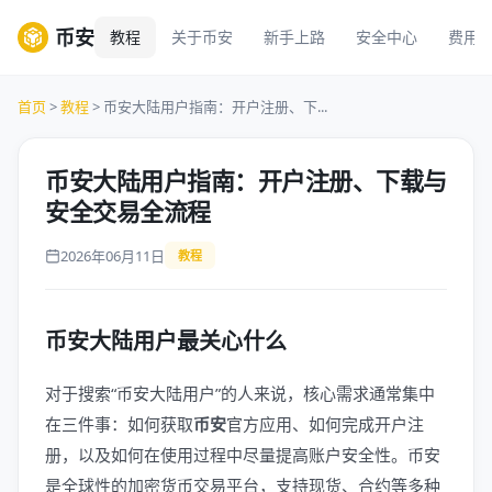
币安
教程
关于币安
新手上路
安全中心
费用
首页
>
教程
> 币安大陆用户指南：开户注册、下...
币安大陆用户指南：开户注册、下载与
安全交易全流程
2026年06月11日
教程
币安大陆用户最关心什么
对于搜索“币安大陆用户”的人来说，核心需求通常集中
在三件事：如何获取
币安
官方应用、如何完成开户注
册，以及如何在使用过程中尽量提高账户安全性。币安
是全球性的加密货币交易平台，支持现货、合约等多种