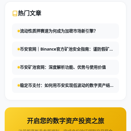
热门文章
流动性质押赛道为何成为加密市场新引擎？
币安官网｜Binance官方矿池安全指南：谨防假矿池
骗局与真实挖矿服务详解
币安矿池官网：深度解析功能、优势与使用价值
稳定币支付：如何用币安实现低波动的数字资产结
算
开启您的数字资产投资之旅