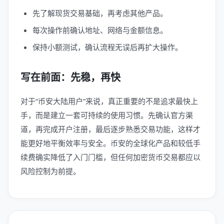
先了解现货交易基础，再考虑其他产品。
每次操作前确认地址、网络与金额信息。
保持小额测试，确认流程无误后再扩大操作。
写在前面：先稳，再快
对于“币安大陆用户”来说，真正重要的不是追求最快上
手，而是建立一套可持续的使用习惯。先确认官方渠
道，再完成开户注册，最后逐步熟悉交易功能，这样才
能更好地平衡效率与安全。币安的全球化产品和较低手
续费确实降低了入门门槛，但任何加密货币交易都应以
风险控制为前提。