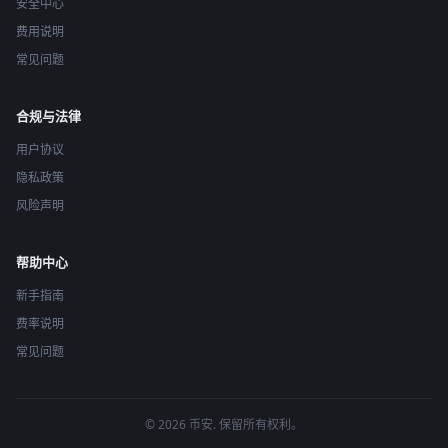
安全中心
费用说明
常见问题
合规与法律
用户协议
隐私政策
风险声明
帮助中心
新手指南
费率说明
常见问题
© 2026 币安. 保留所有权利。