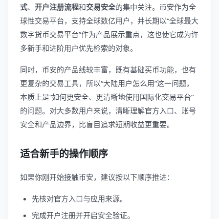
式
、
开户注册流程
和
交易安全
的集中关注。币安作为全
球性交易平台，支持全球数亿用户，并长期以“全球最大
数字货币交易平台”作为产品展示重点，这也使它成为许
多新手和进阶用户优先检索的对象。
同时，币安的产品线较丰富，既有基础买币功能，也有
更复杂的交易工具，所以“大陆用户怎么用”这一问题，
本质上是“如何更安全、更清晰地使用国际化交易平台”
的问题。对大多数用户来说，清晰理解官方入口、账号
安全和产品边界，比盲目追求短期收益更重要。
适合新手的操作顺序
如果你刚开始接触币安，建议按以下顺序推进：
先核对官方入口与应用来源。
完成开户注册并开启安全验证。